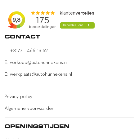
afdaal assistent
alarm klasse 1(startblokkering)
Anti Blokkeer Systeem
Anti doorSlip Regeling
CONTACT
bandenspanningscontrolesysteem
T: +3177 - 466 18 52
bestuurdersairbag
E: verkoop@autohunnekens.nl
bots herkenning en activatie
E: werkplaats@autohunnekens.nl
bots waarschuwing systeem
Brake Assist System
Privacy policy
cruise control adaptief met Stop&Go en stuurhulp
Algemene voorwaarden
dodehoekdetectie met correctie
elektronische remkrachtverdeling
OPENINGSTIJDEN
Elektronisch Stabiliteits Programma