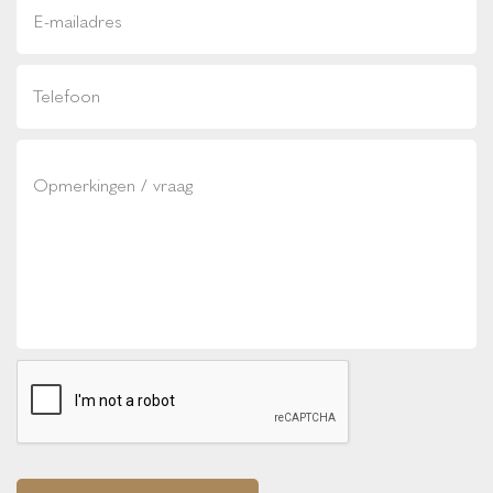
regensensor
Trekhaak met semi elektrisch inklapbare kogel, 13-polig
INFOTAINMENT
Apple Carplay/Android Auto
Bluetooth telefoonvoorbereiding
boordcomputer
Bowers & Wilkins audiosysteem
connected services
DAB ontvanger
Draadloos telefoon opladen
Grafisch Head-up Display voor weergave van de ingestelde
snelheid van de adaptieve cruise control,
verkeersbordenherkenning en navigatie aanwijzingen