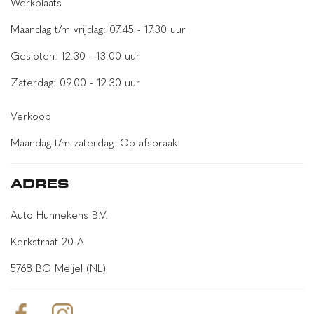
Werkplaats
grootlichtassistent
hill hold functie
Maandag t/m vrijdag: 07.45 - 17.30 uur
hoofd airbag(s) achter
Gesloten: 12.30 - 13.00 uur
hoofd airbag(s) voor
Zaterdag: 09.00 - 12.30 uur
kruisend verkeer detectie
Verkoop
Park Assist voor
Maandag t/m zaterdag: Op afspraak
parkeersensor achter
passagiersairbag
ADRES
rijstrooksensor met correctie
Auto Hunnekens B.V.
Side Impact Protection System
Kerkstraat 20-A
uitwijk assistent
verkeersbord detectie
5768 BG Meijel (NL)
vermoeidheids herkenning