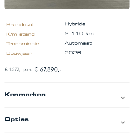
Hybride
2.110 km
Automaat
2026
€ 67.890,-
€ 1.372,- p.m.
Kenmerken
Merk
Volvo
Opties
Model
XC60
Type
T8 PHEV AWD Ultra Black