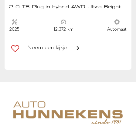
sportstuur
2.0 T8 Plug-in hybrid AWD Ultra Bright
stoel ventilatie voor
stoel ventilatie voor
2025
12.372 km
Automaat
stuur kunstleder
stuurwiel multifunctioneel
Neem een kijkje
Verwarmbare buitenste zitplaatsen tweede zitrij
voorstoelen verwarmd
Zwarte hemelbekleding
VEILIGHEID
achteropkomend verkeer waarschuwing
achteruitrij assistent
actieve noodgeval assistent