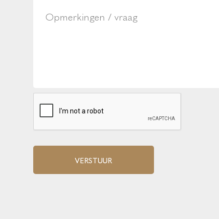
buitenspiegels elektrisch verstel- en verwarmbaa
centrale deurvergrendeling met afstandsbedienin
Crystal White Pearl
dakrails
dimlichten automatisch
elektrisch bedienbare achterklep met sensorstur
elektrisch bedienbare achterklep met sensorstur
Extra getint glas achterportieren en achterruit
keyless entry
VERSTUUR
keyless entry
LED achterlichten
LED dagrijverlichting