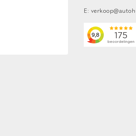
Smartphone integratie: Apple® CarPlay / Andr
r
incl. extra USB-poort
E:
verkoop@autoh
g
spraakbediening
WiFi voorbereiding
ing
ing