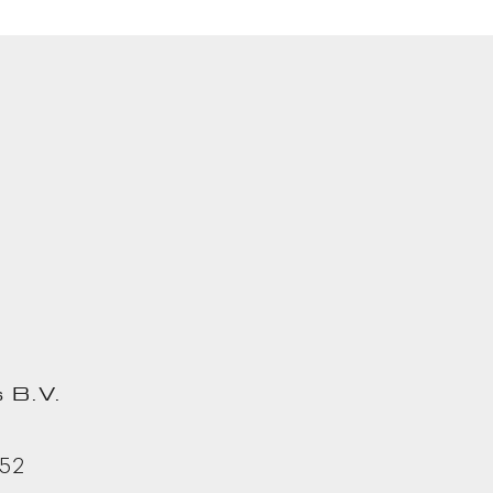
AAR DE
Fouten
t u
 B.V.
 52