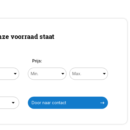
en fijne
d. Een
ze voorraad staat
trol
Prijs:
AG
inruilen?
Door naar contact