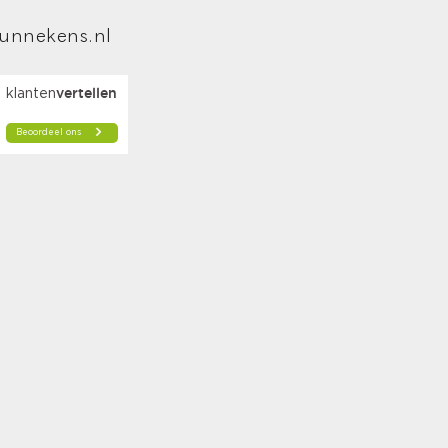
oid Auto
unnekens.nl