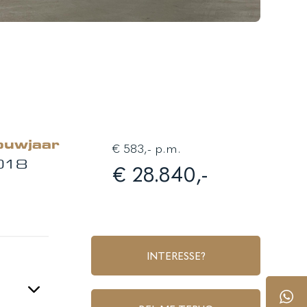
ouwjaar
€ 583,- p.m.
018
€ 28.840,-
INTERESSE?