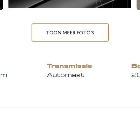
TOON MEER FOTO’S
Transmissie
B
km
Automaat
2