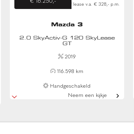
€ 16.250,-
of lease v.a. € 328,- p.m.
Mazda 3
2.0 SkyActiv-G 120 SkyLease
GT
2019
116.598 km
Handgeschakeld
Neem een kijkje