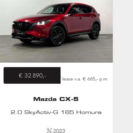
€ 32.890,-
of lease v.a. € 665,- p.m.
Mazda CX-5
2.0 SkyActiv-G 165 Homura
2023