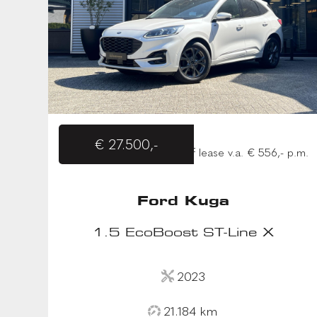
€ 27.500,-
of lease v.a. € 556,- p.m.
Ford Kuga
1.5 EcoBoost ST-Line X
2023
21.184 km