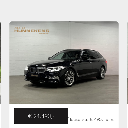
€ 24.490,-
of lease v.a. € 495,- p.m.