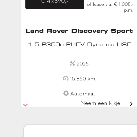
€ 49.890,-
of lease v.a. € 1.008,-
p.m.
Land Rover Discovery Sport
1.5 P300e PHEV Dynamic HSE
2025
15.850 km
Automaat
Neem een kijkje