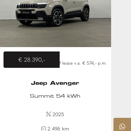
€ 28.390,-
of lease v.a. € 574,- p.m.
Jeep Avenger
Summit 54 kWh
2025
2.496 km