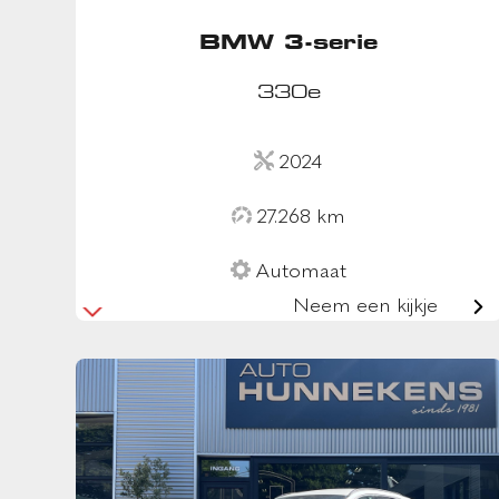
BMW 3-serie
330e
2024
27.268 km
Automaat
Neem een kijkje