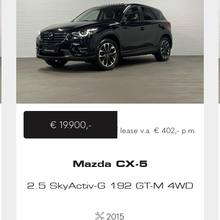
€ 19.900,-
of lease v.a. € 402,- p.m.
Mazda CX-5
2.5 SkyActiv-G 192 GT-M 4WD
2015