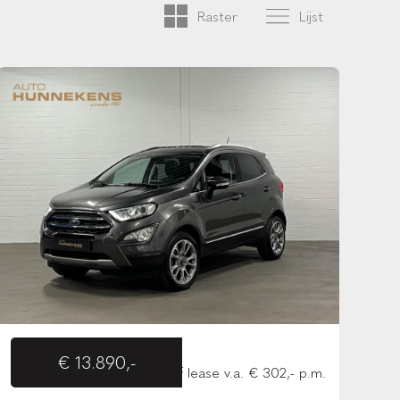
Raster
Lijst
€ 13.890,-
of lease v.a. € 302,- p.m.