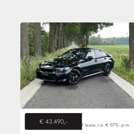
€ 43.490,-
of lease v.a. € 879,- p.m.