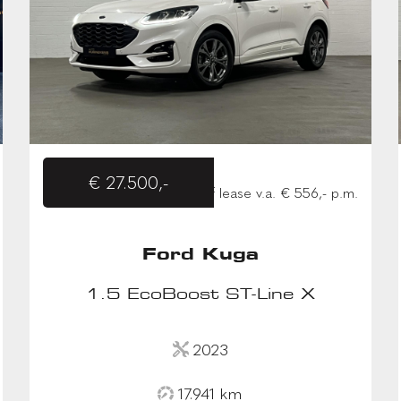
€ 27.500,-
of lease v.a. € 556,- p.m.
Ford Kuga
1.5 EcoBoost ST-Line X
2023
17.941 km