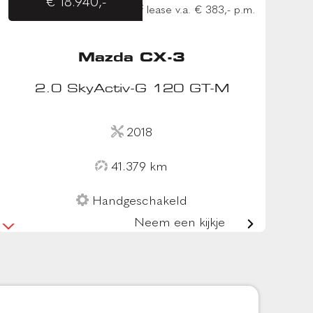
€ 18.940,-
of lease v.a. € 383,- p.m.
Mazda CX-3
2.0 SkyActiv-G 120 GT-M
2018
41.379 km
Handgeschakeld
Neem een kijkje