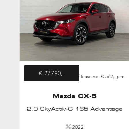
€ 27.790,-
of lease v.a. € 562,- p.m.
Mazda CX-5
2.0 SkyActiv-G 165 Advantage
2022