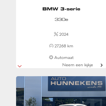
BMW 3-serie
330e
2024
27.268 km
Automaat
Neem een kijkje