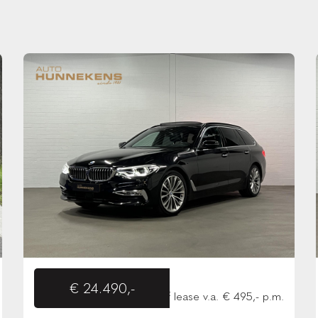
€ 24.490,-
of lease v.a. € 495,- p.m.