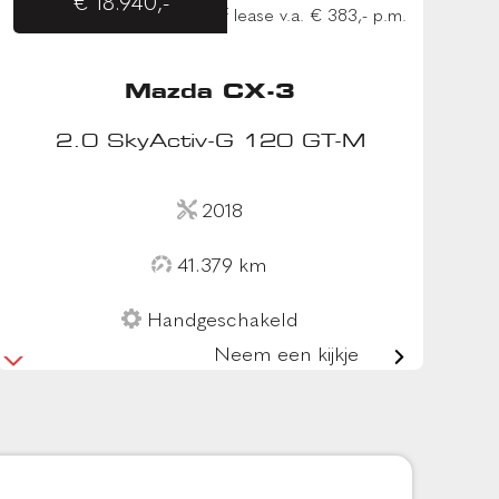
€ 18.940,-
of lease v.a. € 383,- p.m.
Mazda CX-3
2.0 SkyActiv-G 120 GT-M
2018
41.379 km
Handgeschakeld
Neem een kijkje