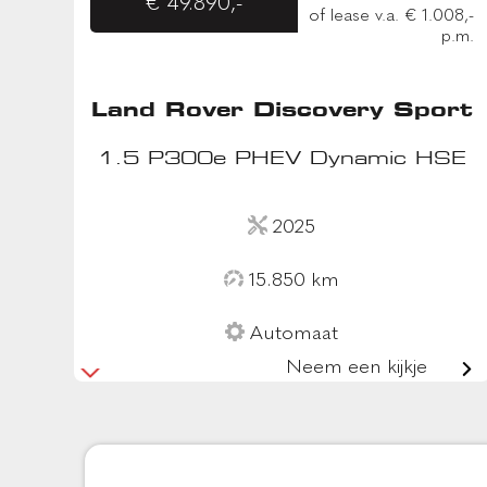
€ 49.890,-
of lease v.a. € 1.008,-
p.m.
Land Rover Discovery Sport
1.5 P300e PHEV Dynamic HSE
2025
15.850 km
Automaat
Neem een kijkje