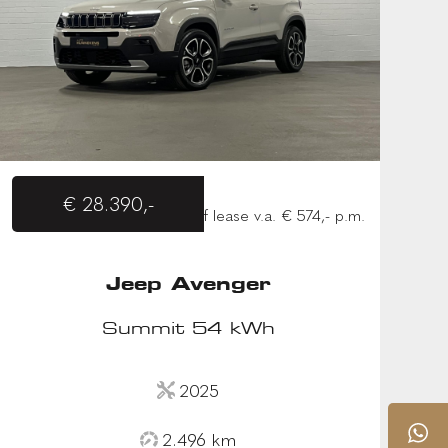
€ 28.390,-
of lease v.a. € 574,- p.m.
Jeep Avenger
Summit 54 kWh
2025
2.496 km