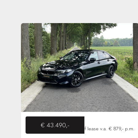
€ 43.490,-
of lease v.a. € 879,- p.m.