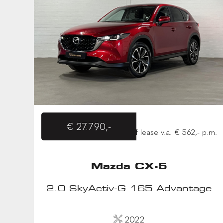
€ 27.790,-
of lease v.a. € 562,- p.m.
Mazda CX-5
2.0 SkyActiv-G 165 Advantage
2022