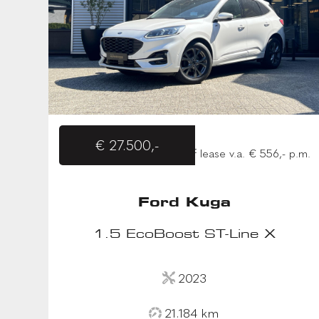
€ 27.500,-
of lease v.a. € 556,- p.m.
Ford Kuga
1.5 EcoBoost ST-Line X
2023
21.184 km