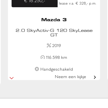
€ 16.250,-
of lease v.a. € 328,- p.m.
Mazda 3
2.0 SkyActiv-G 120 SkyLease
GT
2019
116.598 km
Handgeschakeld
Neem een kijkje