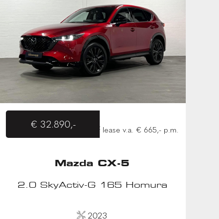
€ 32.890,-
of lease v.a. € 665,- p.m.
Mazda CX-5
2.0 SkyActiv-G 165 Homura
2023