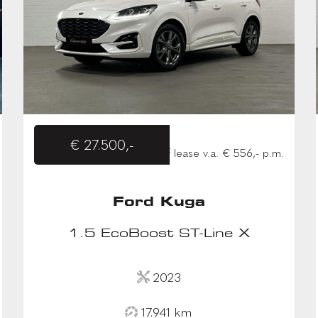
€ 27.500,-
of lease v.a. € 556,- p.m.
Ford Kuga
1.5 EcoBoost ST-Line X
2023
17.941 km