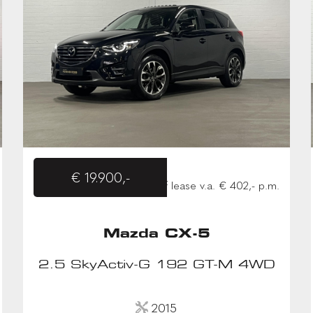
€ 19.900,-
of lease v.a. € 402,- p.m.
Mazda CX-5
2.5 SkyActiv-G 192 GT-M 4WD
2015