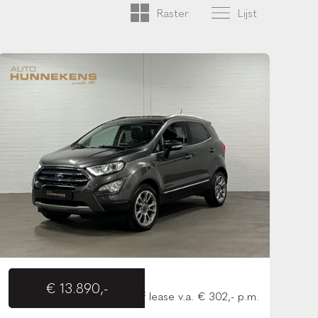
Raster
Lijst
€ 13.890,-
of lease v.a. € 302,- p.m.